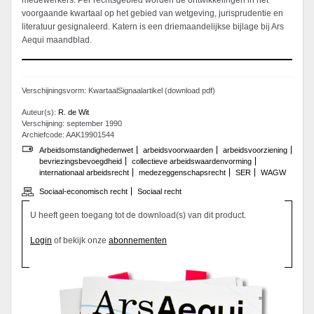
medewerkers. Per rechtsgebied worden de ontwikkelingen in het
voorgaande kwartaal op het gebied van wetgeving, jurisprudentie en
literatuur gesignaleerd. Katern is een driemaandelijkse bijlage bij Ars
Aequi maandblad.
Verschijningsvorm: KwartaalSignaalartikel (download pdf)
Auteur(s):
R. de Wit
Verschijning: september 1990
Archiefcode: AAK19901544
Arbeidsomstandighedenwet
arbeidsvoorwaarden
arbeidsvoorziening
bevriezingsbevoegdheid
collectieve arbeidswaardenvorming
internationaal arbeidsrecht
medezeggenschapsrecht
SER
WAGW
Sociaal-economisch recht
Sociaal recht
U heeft geen toegang tot de download(s) van dit product.
Login
of bekijk onze
abonnementen