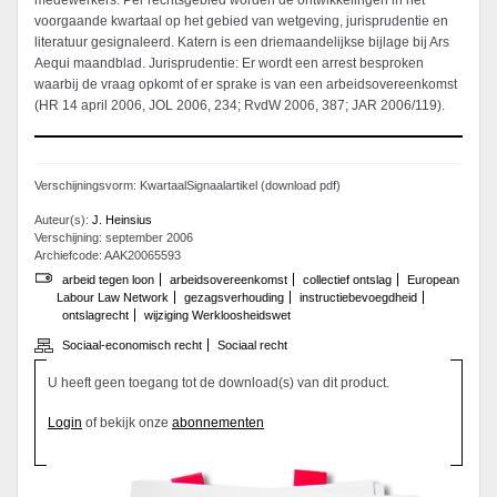
medewerkers. Per rechtsgebied worden de ontwikkelingen in het
voorgaande kwartaal op het gebied van wetgeving, jurisprudentie en
literatuur gesignaleerd. Katern is een driemaandelijkse bijlage bij Ars
Aequi maandblad. Jurisprudentie: Er wordt een arrest besproken
waarbij de vraag opkomt of er sprake is van een arbeidsovereenkomst
(HR 14 april 2006, JOL 2006, 234; RvdW 2006, 387; JAR 2006/119).
Verschijningsvorm: KwartaalSignaalartikel (download pdf)
Auteur(s):
J. Heinsius
Verschijning: september 2006
Archiefcode: AAK20065593
arbeid tegen loon
arbeidsovereenkomst
collectief ontslag
European
Labour Law Network
gezagsverhouding
instructiebevoegdheid
ontslagrecht
wijziging Werkloosheidswet
Sociaal-economisch recht
Sociaal recht
U heeft geen toegang tot de download(s) van dit product.
Login
of bekijk onze
abonnementen