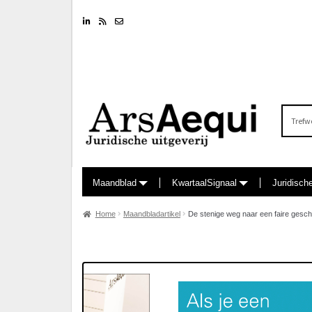
Linkedin
RSS feed
Nieuwsbrief
Zoeken
naar:
Maandblad
KwartaalSignaal
Juridisch
Home
Maandbladartikel
De stenige weg naar een faire geschi