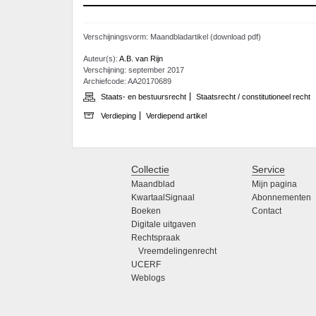
Verschijningsvorm: Maandbladartikel (download pdf)
Auteur(s):
A.B. van Rijn
Verschijning: september 2017
Archiefcode: AA20170689
Staats- en bestuursrecht
Staatsrecht / constitutioneel recht
Verdieping
Verdiepend artikel
Collectie
Service
Maandblad
Mijn pagina
KwartaalSignaal
Abonnementen
Boeken
Contact
Digitale uitgaven
Rechtspraak
Vreemdelingenrecht
UCERF
Weblogs