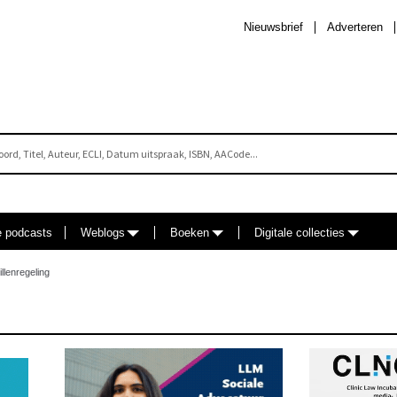
Nieuwsbrief
Adverteren
e podcasts
Weblogs
Boeken
Digitale collecties
llenregeling