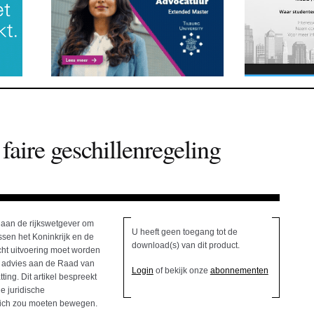
faire geschillenregeling
t aan de rijkswetgever om
U heeft geen toegang tot de
ssen het Koninkrijk en de
download(s) van dit product.
ht uitvoering moet worden
r advies aan de Raad van
Login
of bekijk onze
abonnementen
ing. Dit artikel bespreekt
e juridische
zich zou moeten bewegen.