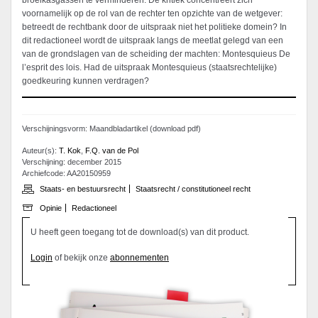
broeikasgassen te verminderen. De kritiek concentreert zich
voornamelijk op de rol van de rechter ten opzichte van de wetgever:
betreedt de rechtbank door de uitspraak niet het politieke domein? In
dit redactioneel wordt de uitspraak langs de meetlat gelegd van een
van de grondslagen van de scheiding der machten: Montesquieus De
l’esprit des lois. Had de uitspraak Montesquieus (staatsrechtelijke)
goedkeuring kunnen verdragen?
Verschijningsvorm: Maandbladartikel (download pdf)
Auteur(s):
T. Kok
,
F.Q. van de Pol
Verschijning: december 2015
Archiefcode: AA20150959
Staats- en bestuursrecht
Staatsrecht / constitutioneel recht
Opinie
Redactioneel
U heeft geen toegang tot de download(s) van dit product.
Login
of bekijk onze
abonnementen