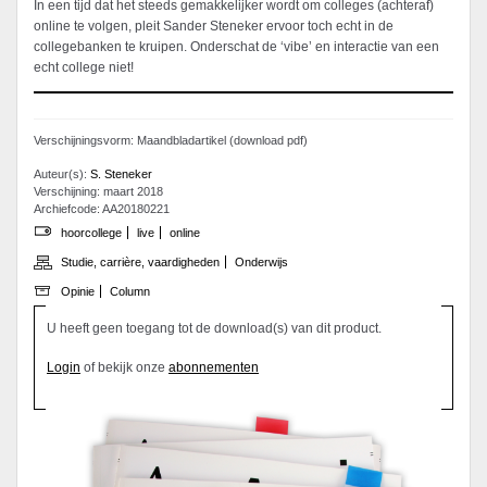
In een tijd dat het steeds gemakkelijker wordt om colleges (achteraf)
online te volgen, pleit Sander Steneker ervoor toch echt in de
collegebanken te kruipen. Onderschat de ‘vibe’ en interactie van een
echt college niet!
Verschijningsvorm: Maandbladartikel (download pdf)
Auteur(s):
S. Steneker
Verschijning: maart 2018
Archiefcode: AA20180221
hoorcollege
live
online
Studie, carrière, vaardigheden
Onderwijs
Opinie
Column
U heeft geen toegang tot de download(s) van dit product.
Login
of bekijk onze
abonnementen