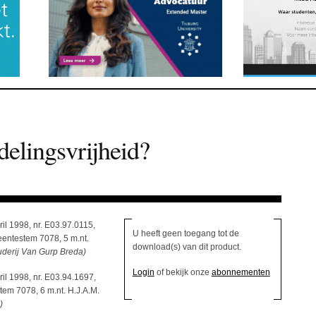
delingsvrijheid?
il 1998, nr. E03.97.0115,
U heeft geen toegang tot de
eentestem 7078, 5 m.nt.
download(s) van dit product.
derij Van Gurp Breda)
Login
of bekijk onze
abonnementen
il 1998, nr. E03.94.1697,
em 7078, 6 m.nt. H.J.A.M.
)