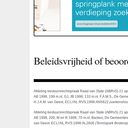
Beleidsvrijheid of beoor
Afdeling bestuursrechtspraak Raad van State (ABRvS) 21 apr
AB 1998, 199 m.nt. GJ, JB 1998, 133 m.nt. F.A.M.S., De Gem
H.J.A.M. van Geest, ECLI:NL:RVS:1998:AN5622
(
varkenshou
Afdeling bestuursrechtspraak Raad van State (ABRvS) 21 apr
AB 1998, 200, M en R 1998, 70 m.nt. Backes, De Gemeentest
van Geest, ECLI:NL:RVS:1998:AL2606
(Tennispark Boskoop