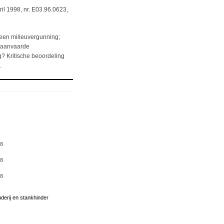
il 1998, nr. E03.96.0623,
 een milieuvergunning;
n aanvaarde
g? Kritische beoordeling
.
98
98
98
uderij en stankhinder