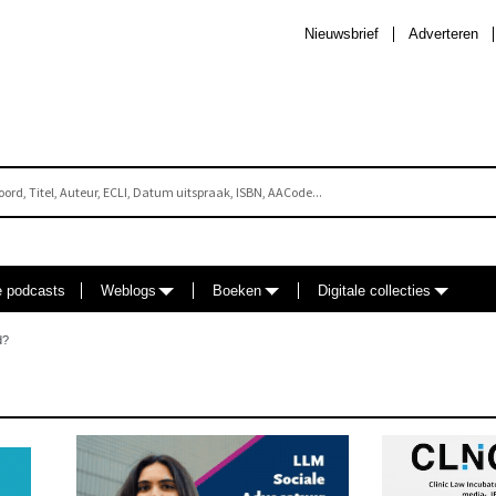
Nieuwsbrief
Adverteren
e podcasts
Weblogs
Boeken
Digitale collecties
d?