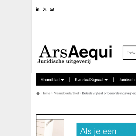
Linkedin
RSS feed
Nieuwsbrief
Zoeken
naar:
Maandblad
KwartaalSignaal
Juridisch
Home
Maandbladartikel
Beleidsvrijheid of beoordelingsvrijhei