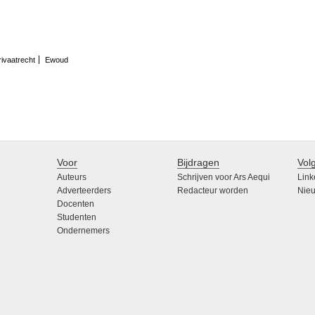
ivaatrecht
Ewoud
Voor
Bijdragen
Vol
Auteurs
Schrijven voor Ars Aequi
Link
Adverteerders
Redacteur worden
Nieu
Docenten
Studenten
Ondernemers