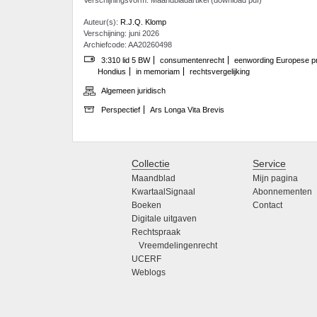
Auteur(s):
R.J.Q. Klomp
Verschijning: juni 2026
Archiefcode: AA20260498
3:310 lid 5 BW
consumentenrecht
eenwording Europese pr
Hondius
in memoriam
rechtsvergelijking
Algemeen juridisch
Perspectief
Ars Longa Vita Brevis
Collectie
Service
Maandblad
Mijn pagina
KwartaalSignaal
Abonnementen
Boeken
Contact
Digitale uitgaven
Rechtspraak
Vreemdelingenrecht
UCERF
Weblogs