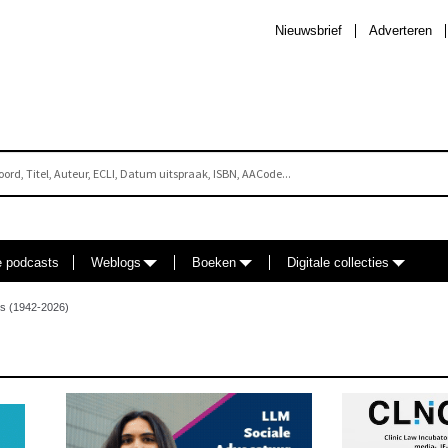
Nieuwsbrief
Adverteren
e podcasts
Weblogs
Boeken
Digitale collecties
us (1942-2026)