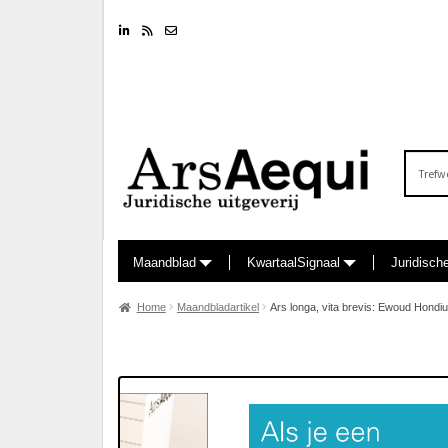
Linkedin
RSS feed
Nieuwsbrief
Zoeken
naar:
Maandblad
KwartaalSignaal
Juridisch
Home
Maandbladartikel
Ars longa, vita brevis: Ewoud Hondi