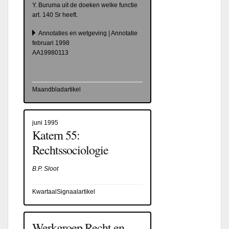
Y. Buruma uit de doeken welke functie
art. 140 Sr heeft.
Annotaties en wetgeving | Annotatie
februari 1998
AA19980113
Maandbladartikel
juni 1995
Katern 55:
Rechtssociologie
B.P. Sloot
KwartaalSignaalartikel
Werkgroep Recht en