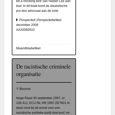
kill a mocking bird' van Harper Lee aan
bod. In dit boek komt de idealistische
pro deo advocaat aan de orde.
Perspectief | Perspectiefartikel
december 2008
AA20080910
Maandbladartikel
De racistische criminele
organisatie
Y. Buruma
Hoge Raad 30 september 1997, nr.
106.412, ECLI:NL:HR:1997:ZD7801 In
deze noot bij dit arrest over een
racistische politieke partij doet prof. mr.