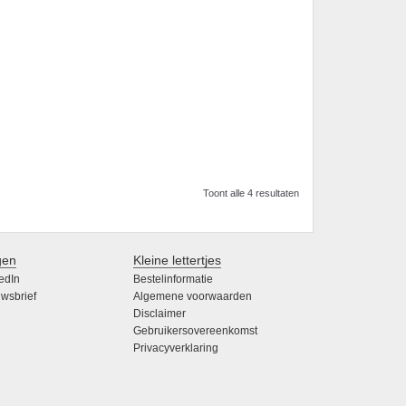
Toont alle 4 resultaten
gen
Kleine lettertjes
edIn
Bestelinformatie
wsbrief
Algemene voorwaarden
Disclaimer
Gebruikersovereenkomst
Privacyverklaring