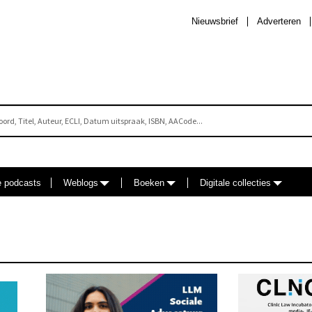
Nieuwsbrief
Adverteren
e podcasts
Weblogs
Boeken
Digitale collecties