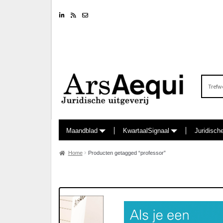
Linkedin
RSS feed
Nieuwsbrief
Zoeken
naar:
Maandblad
KwartaalSignaal
Juridisch
Home
Producten getagged “professor”