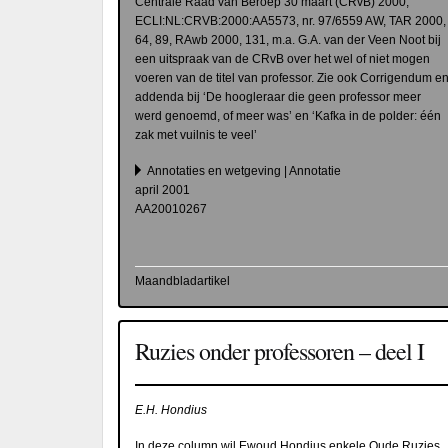
Centrale Raad van Beroep 30 maart (CRvB) 2000,
ECLI:NL:CRVB:2000:AA5573, nr. 97/6559 AW, TAR 2000,
64, 89, RAwb 2000, 131, m.a. G.A. van der Veen Noot bij
een uitspraak van de CRvB over het wel of niet mogen
voeren van de titel van professor. Zie ook
Corrigendum e
addenda bij ‘De hoogleraar die geen professor meer
werd genoemd, of meer was’ en ‘Kafka in de polder: één
zak met vuilnis te veel’
Annotaties en wetgeving | Annotatie
april 2001
AA20010267
Maandbladartikel
Ruzies onder professoren – deel I
E.H. Hondius
In deze column wil Ewoud Hondius enkele Oude Ruzies