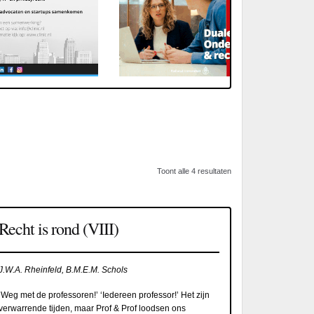
Toont alle 4 resultaten
Recht is rond (VIII)
J.W.A. Rheinfeld, B.M.E.M. Schols
‘Weg met de professoren!’ ‘Iedereen professor!’ Het zijn
verwarrende tijden, maar Prof & Prof loodsen ons