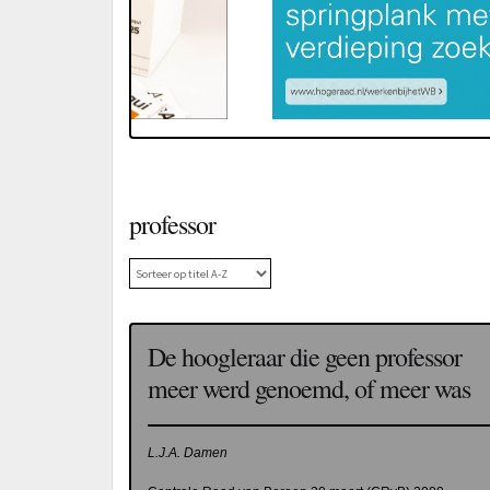
professor
De hoogleraar die geen professor
meer werd genoemd, of meer was
L.J.A. Damen