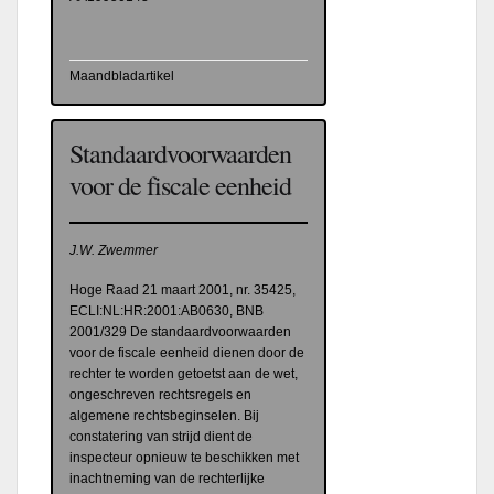
Maandbladartikel
Standaardvoorwaarden
voor de fiscale eenheid
J.W. Zwemmer
Hoge Raad 21 maart 2001, nr. 35425,
ECLI:NL:HR:2001:AB0630, BNB
2001/329 De standaardvoorwaarden
voor de fiscale eenheid dienen door de
rechter te worden getoetst aan de wet,
ongeschreven rechtsregels en
algemene rechtsbeginselen. Bij
constatering van strijd dient de
inspecteur opnieuw te beschikken met
inachtneming van de rechterlijke