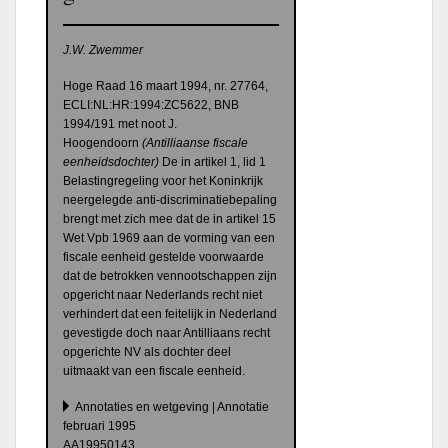
J.W. Zwemmer
Hoge Raad 16 maart 1994, nr. 27764,
ECLI:NL:HR:1994:ZC5622, BNB
1994/191 met noot J.
Hoogendoorn
(
Antilliaanse fiscale
eenheidsdochter)
De in artikel 1, lid 1
Belastingregeling voor het Koninkrijk
neergelegde anti-discriminatiebepaling
brengt met zich mee dat de in artikel 15
Wet Vpb 1969 aan de vorming van een
fiscale eenheid gestelde voorwaarde
dat de betrokken vennootschappen zijn
opgericht naar Nederlands recht niet
verhindert dat een feitelijk in Nederland
gevestigde doch naar Antilliaans recht
opgerichte NV als dochter deel
uitmaakt van een fiscale eenheid.
Annotaties en wetgeving | Annotatie
februari 1995
AA19950143