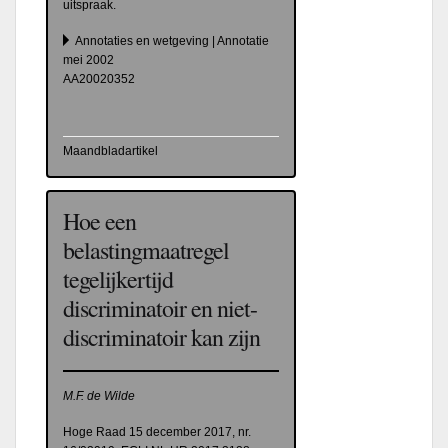
uitspraak.
Annotaties en wetgeving | Annotatie
mei 2002
AA20020352
Maandbladartikel
Hoe een
belastingmaatregel
tegelijkertijd
discriminatoir en niet-
discriminatoir kan zijn
M.F. de Wilde
Hoge Raad 15 december 2017, nr.