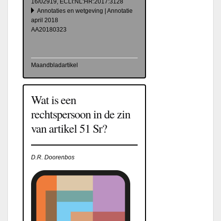
16/02919, ECLI:NL:HR:2017:3128
Annotaties en wetgeving | Annotatie
april 2018
AA20180323
Maandbladartikel
Wat is een
rechtspersoon in de zin
van artikel 51 Sr?
D.R. Doorenbos