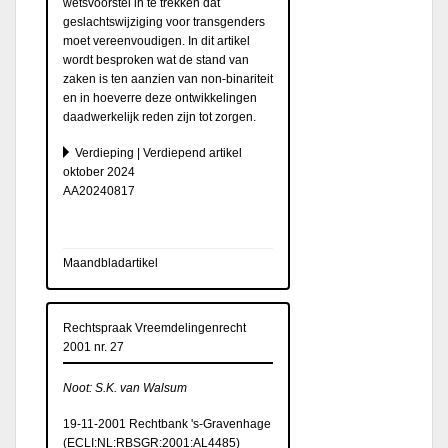
wetsvoorstel in te trekken dat
geslachtswijziging voor transgenders
moet vereenvoudigen. In dit artikel
wordt besproken wat de stand van
zaken is ten aanzien van non-binariteit
en in hoeverre deze ontwikkelingen
daadwerkelijk reden zijn tot zorgen.
Verdieping | Verdiepend artikel
oktober 2024
AA20240817
Maandbladartikel
Rechtspraak Vreemdelingenrecht
2001 nr. 27
Noot: S.K. van Walsum
19-11-2001 Rechtbank 's-Gravenhage
(
ECLI:NL:RBSGR:2001:AL4485
)