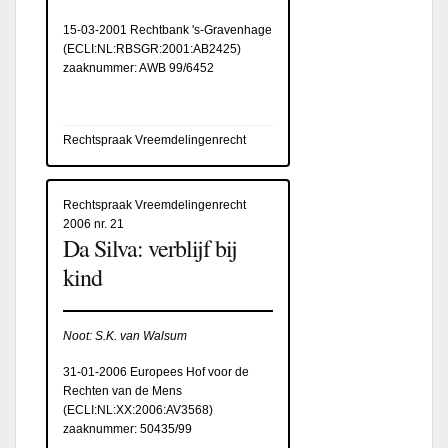
15-03-2001 Rechtbank 's-Gravenhage
(
ECLI:NL:RBSGR:2001:AB2425
)
zaaknummer: AWB 99/6452
Rechtspraak Vreemdelingenrecht
Rechtspraak Vreemdelingenrecht
2006 nr. 21
Da Silva: verblijf bij
kind
Noot: S.K. van Walsum
31-01-2006 Europees Hof voor de
Rechten van de Mens
(
ECLI:NL:XX:2006:AV3568
)
zaaknummer: 50435/99