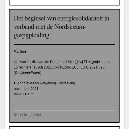
Het beginsel van energiesolidariteit in
verband met de Nordstream-
gaspijpleiding
P.J. Slot
Hof van Justitie van de Europese Unie ((HvJ EU) (grote kamer,
15 rechters) 15 juli 2021, C-848/19P, ECLI:EU:C:2021:598
(
Duitsland/Polen
)
Annotaties en wetgeving | Wetgeving
november 2021
AA20211035
Maandbladartikel