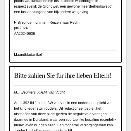
plaats van fundamentele institutionele waarborgen in
respectievelijk de Grondwet, een gewone meerderheidswet of
een tussencategorie van bijzondere wetgeving.
Bijzonder nummer | Reizen naar Recht
juli 2024
AA20240636
Maandbladartikel
Bitte zahlen Sie fur ihre lieben Eltern!
M.T. Beumers, K.A.M. van Vught
Art. 1:392 lid 1 sub b BW voorziet in een onderhoudsplicht van
het kind jegens zijn ouders. Dit redactioneel bepleit het
afschaffen van deze plicht gezien de negatieve ervaringen
daarmee in Duitsland, waar een soortgelijke bepaling recentelijk
nieuw leven is ingeblazen. Een moderne verzorgingsstaat kan
zonder kinderlijke onderhoudsplicht!