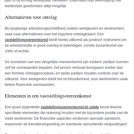
jaar, of bij ernstig verwijtbaar handelen. Daarnaast blijft beëindiging met
wederzijds goedvinden altijd mogelijk.
Alternatieven voor ontslag
Bij langdurige arbeidsongeschiktheid zoeken werkgevers en werknemers
vaak naar alternatieven voor het reguliere ontslagtraject. Een
vaststellingsovereenkomst
biedt hierbij uitkomst als juridisch instrument om
de arbeidsrelatie in goed overleg te beëindigen, zonder tussenkomst van
UWV of rechter.
De voordelen van een dergelijke overeenkomst zijn evident: partijen kunnen
zelf de voorwaarden bepalen, het proces verloopt doorgaans sneller dan
een formele ontslagprocedure, en beide partijen houden controle over de
uitkomst. Voor werkgevers biedt het rechtszekerheid, voor werknemers vaak
betere financiële voorwaarden.
Elementen in een vaststellingsovereenkomst
Een goed opgestelde
vaststellingsovereenkomst bij ziekte
bevat diverse
specifieke elementen die rekening houden met de bijzondere positie van de
zieke werknemer. De financiële aspecten verdienen speciale aandacht,
waaronder de transitievergoeding en eventuele aanvullende vergoedingen.