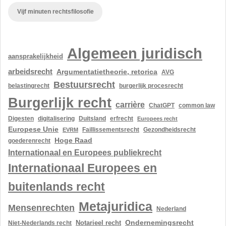
Vijf minuten rechtsfilosofie
Algemeen juridisch
aansprakelijkheid
arbeidsrecht
Argumentatietheorie, retorica
AVG
Bestuursrecht
belastingrecht
burgerlijk procesrecht
Burgerlijk recht
carrière
ChatGPT
common law
Digesten
digitalisering
Duitsland
erfrecht
Europees recht
Europese Unie
Gezondheidsrecht
EVRM
Faillissementsrecht
Hoge Raad
goederenrecht
Internationaal en Europees publiekrecht
Internationaal Europees en
buitenlands recht
Metajuridica
Mensenrechten
Nederland
Ondernemingsrecht
Notarieel recht
Niet-Nederlands recht