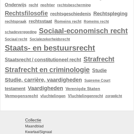
Onderwijs
rechter
recht
rechtsbescherming
Rechtsfilosofie
Rechtspleging
rechtsgeschiedenis
rechtsstaat
rechtspraak
Romeins recht
Romeins recht
Sociaal-economisch recht
schadevergoeding
Sociaal recht
Socialezekerheidsrecht
Staats- en bestuursrecht
Strafrecht
Staatsrecht / constitutioneel recht
Strafrecht en criminologie
Studie
Studie, carrière, vaardigheden
Supreme Court
Vaardigheden
testament
Verenigde Staten
Vermogensrecht
vluchtelingen
Vluchtelingenrecht
zorgplicht
Collectie
Maandblad
KwartaalSignaal