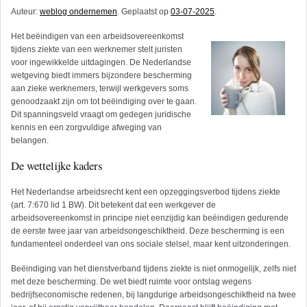
Auteur:
weblog ondernemen
. Geplaatst op
03-07-2025
.
Het beëindigen van een arbeidsovereenkomst
tijdens ziekte van een werknemer stelt juristen
voor ingewikkelde uitdagingen. De Nederlandse
wetgeving biedt immers bijzondere bescherming
aan zieke werknemers, terwijl werkgevers soms
genoodzaakt zijn om tot beëindiging over te gaan.
Dit spanningsveld vraagt om gedegen juridische
kennis en een zorgvuldige afweging van
belangen.
De wettelijke kaders
Het Nederlandse arbeidsrecht kent een opzeggingsverbod tijdens ziekte
(art. 7:670 lid 1 BW). Dit betekent dat een werkgever de
arbeidsovereenkomst in principe niet eenzijdig kan beëindigen gedurende
de eerste twee jaar van arbeidsongeschiktheid. Deze bescherming is een
fundamenteel onderdeel van ons sociale stelsel, maar kent uitzonderingen.
Beëindiging van het dienstverband tijdens ziekte is niet onmogelijk, zelfs niet
met deze bescherming. De wet biedt ruimte voor ontslag wegens
bedrijfseconomische redenen, bij langdurige arbeidsongeschiktheid na twee