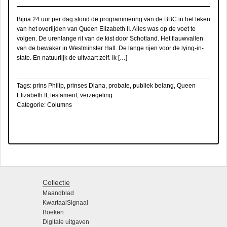
Bijna 24 uur per dag stond de programmering van de BBC in het teken
van het overlijden van Queen Elizabeth II. Alles was op de voet te
volgen. De urenlange rit van de kist door Schotland. Het flauwvallen
van de bewaker in Westminster Hall. De lange rijen voor de lying-in-
state. En natuurlijk de uitvaart zelf. Ik […]
Tags:
prins Philip
,
prinses Diana
,
probate
,
publiek belang
,
Queen
Elizabeth II
,
testament
,
verzegeling
Categorie:
Columns
Collectie
Maandblad
KwartaalSignaal
Boeken
Digitale uitgaven