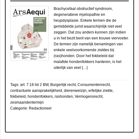
Brachycefaal obstructief syndroom,
degeneratieve myelopathie en
heupdysplasie. Enkele termen die de
gemiddelde jurist waarschijnlijk niet veel
zeggen. Dat zou anders kunnen zijn indien
u in het bezit bent van een trouwe viervoeter.
De termen zijn namelijk benamingen van
enkele veelvoorkomende ziektes bij
(ras)honden. Door het fokbeleid dat
malafide hondenfokkers hanteren, is het
uiterlijk van veel […]
Tags:
art. 7:18 lid 2 BW
,
Burgerlijk recht
,
Consumentenrecht
,
contractuele aansprakelijkheid
,
dierenwelzijn
,
erfelijke ziekte
,
fokbeleid
,
hondenfokkers
,
rashonden
,
Vermogensrecht
,
zesmaandentermijn
Categorie:
Redactioneel