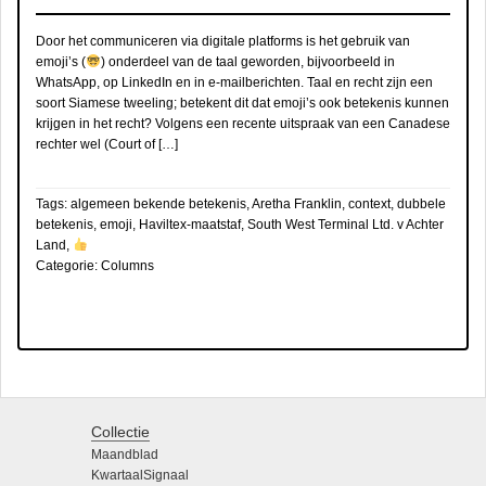
Door het communiceren via digitale platforms is het gebruik van
emoji’s (
) onderdeel van de taal geworden, bijvoorbeeld in
WhatsApp, op LinkedIn en in e-mailberichten. Taal en recht zijn een
soort Siamese tweeling; betekent dit dat emoji’s ook betekenis kunnen
krijgen in het recht? Volgens een recente uitspraak van een Canadese
rechter wel (Court of […]
Tags:
algemeen bekende betekenis
,
Aretha Franklin
,
context
,
dubbele
betekenis
,
emoji
,
Haviltex-maatstaf
,
South West Terminal Ltd. v Achter
Land
,
Categorie:
Columns
Collectie
Maandblad
KwartaalSignaal