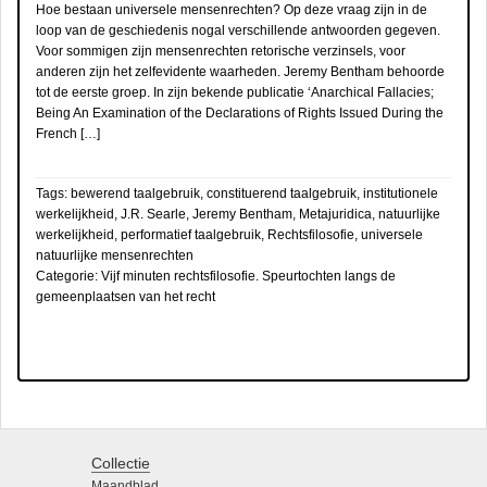
Hoe bestaan universele mensenrechten? Op deze vraag zijn in de
loop van de geschiedenis nogal verschillende antwoorden gegeven.
Voor sommigen zijn mensenrechten retorische verzinsels, voor
anderen zijn het zelfevidente waarheden. Jeremy Bentham behoorde
tot de eerste groep. In zijn bekende publicatie ‘Anarchical Fallacies;
Being An Examination of the Declarations of Rights Issued During the
French […]
Tags:
bewerend taalgebruik
,
constituerend taalgebruik
,
institutionele
werkelijkheid
,
J.R. Searle
,
Jeremy Bentham
,
Metajuridica
,
natuurlijke
werkelijkheid
,
performatief taalgebruik
,
Rechtsfilosofie
,
universele
natuurlijke mensenrechten
Categorie:
Vijf minuten rechtsfilosofie. Speurtochten langs de
gemeenplaatsen van het recht
Collectie
Maandblad