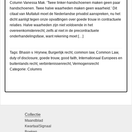
Column Vanessa Mak. ‘Twee linker-handschoenen maken geen paar
handschoenen. Twee halve waarheden maken geen waarheid.’ Dit
citaat van Multatuli moet de Nederlandse privatist aanspreken, nu het
dicht aanligt tegen onze opvattingen over goede trouw in contractuele
relaties. Halve waarheden zijn niet voldoende in het
overeenkomstenrecht, zelfs al niet in de precontractuele
onderhandelingsfase, want rekening moet […]
Tags:
Bhasin v. Hrynew
,
Burgerlijk recht
,
common law
,
Common Law
,
duty of disclosure
,
goede trouw
,
good faith
,
Internationaal Europees en
buitenlands recht
,
verbintenissenrecht
,
Vermogensrecht
Categorie:
Columns
Collectie
Maandblad
KwartaalSignaal
Boeken