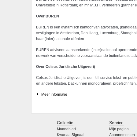
Universiteit in Rotterdam) en mr. M.J.H. Vermeeren (partne
Over BUREN
BUREN is een dynamisch kantoor van advocaten, (kandidaat-
vestigingen in Amsterdam, Den Haag, Luxemburg, Shanghai en
haar (inter)nationale cliënten.
BUREN adviseert aansprekende (inter)nationaal opererende o
netwerk van verscheidene vooraanstaande buitenlandse ad
Over Celsus Juridische Uitgeverij
Celsus Juridische Uitgeverij is een full service tekst- en pu
en andere teksten. Dat kunnen monografieën, proefschriften,
Meer informatie
Collectie
Service
Maandblad
Mijn pagina
KwartaalSignaal
Abonnementen