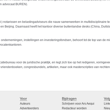
r en advocaat BUREN).
) notarissen en belastingadviseurs die nauw samenwerken in multidisciplinaire t
 Beijing. Daarnaast heeft het kantoor diverse buitenlandse desks (China, Duitsla
ndernemingen, instellingen en investeringsfondsen, behoort tot de top van de mi
vocatenkantoren.
blicatiebureau voor de juridische praktijk, en legt zich toe op het redigeren, vormg
 vriendenboeken, congresbundels, artikelen, maar ook masterscripties van rechten
Voor
Bijdragen
Vol
Auteurs
Schrijven voor Ars Aequi
Link
Adverteerders
Redacteur worden
Nieu