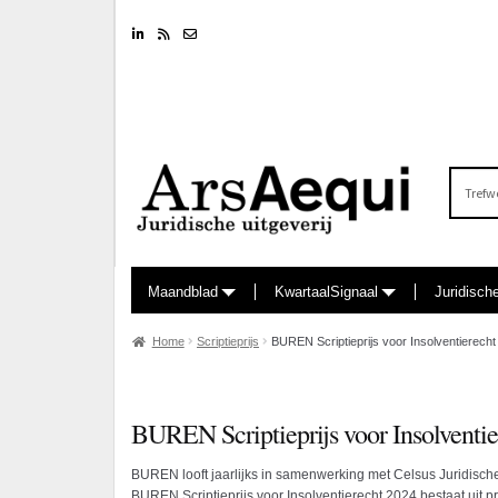
Linkedin
RSS feed
Nieuwsbrief
Zoeken
naar:
Maandblad
KwartaalSignaal
Juridisch
Home
Scriptieprijs
BUREN Scriptieprijs voor Insolventierecht
BUREN Scriptieprijs voor Insolventie
BUREN looft jaarlijks in samenwerking met Celsus Juridische U
BUREN Scriptieprijs voor Insolventierecht 2024 bestaat uit pr