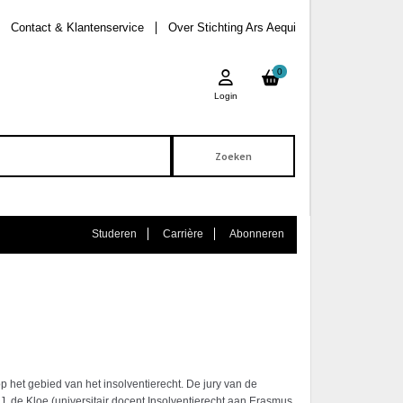
Contact & Klantenservice
Over Stichting Ars Aequi
0
Login
Studeren
Carrière
Abonneren
p het gebied van het insolventierecht. De jury van de
.J. de Kloe (universitair docent Insolventierecht aan Erasmus