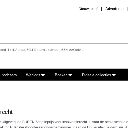
Nieuwsbrief
Adverteren
e podcasts
Weblogs
Boeken
Digitale collecties
recht
itgeverij de BUREN Scriptieprijs voor Insolventierecht uit voor de beste scriptie o
of. mr. H. Koster (hoogleraar ondernemingsrecht aan de Universiteit Leiden), mr. H