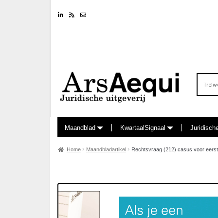
Linkedin
RSS feed
Nieuwsbrief
Zoeken
naar:
Maandblad
KwartaalSignaal
Juridisch
Home
Maandbladartikel
Rechtsvraag (212) casus voor eerst