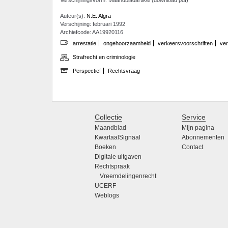
Auteur(s):
N.E. Algra
Verschijning: februari 1992
Archiefcode: AA19920116
arrestatie
ongehoorzaamheid
verkeersvoorschriften
ve
Strafrecht en criminologie
Perspectief
Rechtsvraag
Collectie
Service
Maandblad
Mijn pagina
KwartaalSignaal
Abonnementen
Boeken
Contact
Digitale uitgaven
Rechtspraak
Vreemdelingenrecht
UCERF
Weblogs