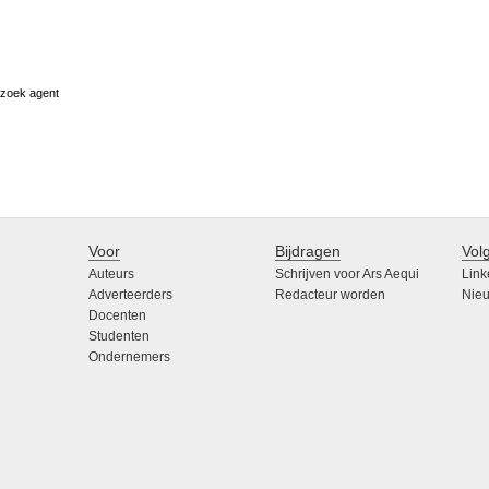
rzoek agent
Voor
Bijdragen
Vol
Auteurs
Schrijven voor Ars Aequi
Link
Adverteerders
Redacteur worden
Nieu
Docenten
Studenten
Ondernemers