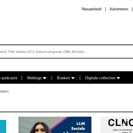
Nieuwsbrief
Adverteren
e podcasts
Weblogs
Boeken
Digitale collecties
ejaars