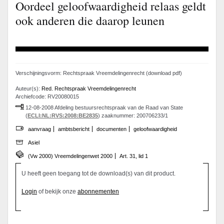
Oordeel geloofwaardigheid relaas geldt
ook anderen die daarop leunen
Verschijningsvorm: Rechtspraak Vreemdelingenrecht (download pdf)
Auteur(s):
Red. Rechtspraak Vreemdelingenrecht
Archiefcode: RV20080015
12-08-2008 Afdeling bestuursrechtspraak van de Raad van State
(
ECLI:NL:RVS:2008:BE2835
) zaaknummer: 200706233/1
aanvraag
ambtsbericht
documenten
geloofwaardigheid
Asiel
(Vw 2000) Vreemdelingenwet 2000
Art. 31, lid 1
U heeft geen toegang tot de download(s) van dit product.
Login
of bekijk onze
abonnementen