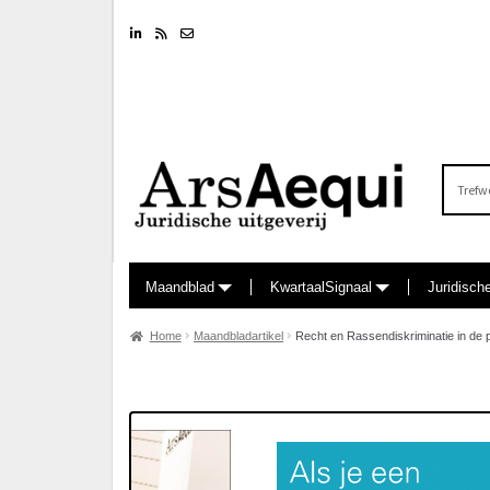
Linkedin
RSS feed
Nieuwsbrief
Zoeken
naar:
Maandblad
KwartaalSignaal
Juridisch
Home
Maandbladartikel
Recht en Rassendiskriminatie in de p