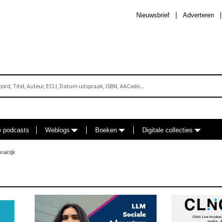
Nieuwsbrief
Adverteren
e podcasts
Weblogs
Boeken
Digitale collecties
raktijk