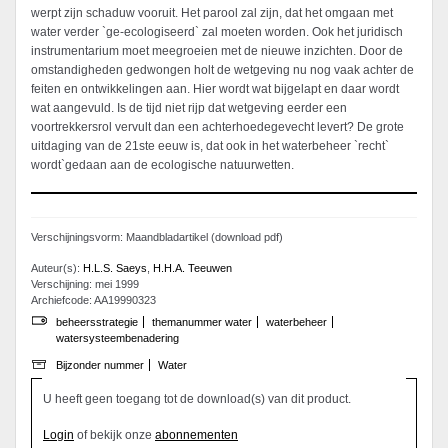
werpt zijn schaduw vooruit. Het parool zal zijn, dat het omgaan met
water verder `ge-ecologiseerd` zal moeten worden. Ook het juridisch
instrumentarium moet meegroeien met de nieuwe inzichten. Door de
omstandigheden gedwongen holt de wetgeving nu nog vaak achter de
feiten en ontwikkelingen aan. Hier wordt wat bijgelapt en daar wordt
wat aangevuld. Is de tijd niet rijp dat wetgeving eerder een
voortrekkersrol vervult dan een achterhoedegevecht levert? De grote
uitdaging van de 21ste eeuw is, dat ook in het waterbeheer `recht`
wordt`gedaan aan de ecologische natuurwetten.
Verschijningsvorm: Maandbladartikel (download pdf)
Auteur(s):
H.L.S. Saeys
,
H.H.A. Teeuwen
Verschijning: mei 1999
Archiefcode: AA19990323
beheersstrategie
themanummer water
waterbeheer
watersysteembenadering
Bijzonder nummer
Water
U heeft geen toegang tot de download(s) van dit product.
Login
of bekijk onze
abonnementen