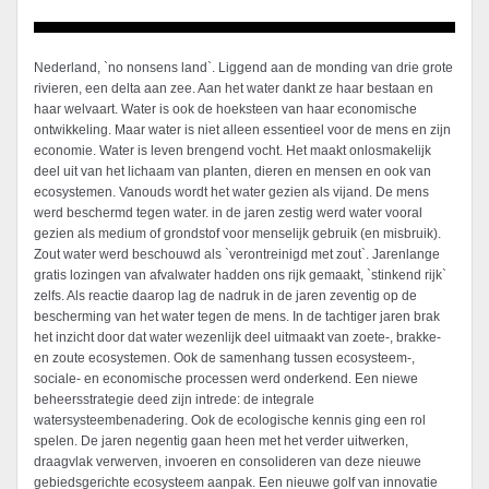
Nederland, `no nonsens land`. Liggend aan de monding van drie grote
rivieren, een delta aan zee. Aan het water dankt ze haar bestaan en
haar welvaart. Water is ook de hoeksteen van haar economische
ontwikkeling. Maar water is niet alleen essentieel voor de mens en zijn
economie. Water is leven brengend vocht. Het maakt onlosmakelijk
deel uit van het lichaam van planten, dieren en mensen en ook van
ecosystemen. Vanouds wordt het water gezien als vijand. De mens
werd beschermd tegen water. in de jaren zestig werd water vooral
gezien als medium of grondstof voor menselijk gebruik (en misbruik).
Zout water werd beschouwd als `verontreinigd met zout`. Jarenlange
gratis lozingen van afvalwater hadden ons rijk gemaakt, `stinkend rijk`
zelfs. Als reactie daarop lag de nadruk in de jaren zeventig op de
bescherming van het water tegen de mens. In de tachtiger jaren brak
het inzicht door dat water wezenlijk deel uitmaakt van zoete-, brakke-
en zoute ecosystemen. Ook de samenhang tussen ecosysteem-,
sociale- en economische processen werd onderkend. Een niewe
beheersstrategie deed zijn intrede: de integrale
watersysteembenadering. Ook de ecologische kennis ging een rol
spelen. De jaren negentig gaan heen met het verder uitwerken,
draagvlak verwerven, invoeren en consolideren van deze nieuwe
gebiedsgerichte ecosysteem aanpak. Een nieuwe golf van innovatie