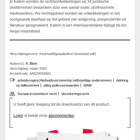
In Katern worden de rechtsontwikkelingen op 34 juridische
deelterreinen besproken door een aantal vaste, professionele
medewerkers. Per rechtsgebied worden de ontwikkelingen in het
voorgaande kwartaal op het gebied van wetgeving, jurisprudentie en
literatuur gesignaleerd. Katern is een driemaandelijkse bijlage bij Ars
Aequi maandblad.
Verschijningsvorm: KwartaalSignaalartikel (download pdf)
Auteur(s):
A. Blom
Verschijning: maart 2003
Archiefcode: AAK20034661
arbeidsongeschiktheidsverzekering zelfstandige ondernemers
dekking
na faillissement
uitleg polisvoorwaarden
WAM
Sociaal-economisch recht
Verzekeringsrecht
U heeft geen toegang tot de download(s) van dit product.
Login
of bekijk onze
abonnementen