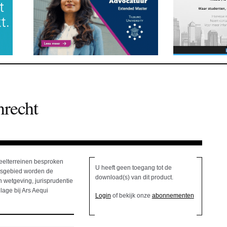
recht
deelterreinen besproken
U heeft geen toegang tot de
htsgebied worden de
download(s) van dit product.
 wetgeving, jurisprudentie
lage bij Ars Aequi
Login
of bekijk onze
abonnementen