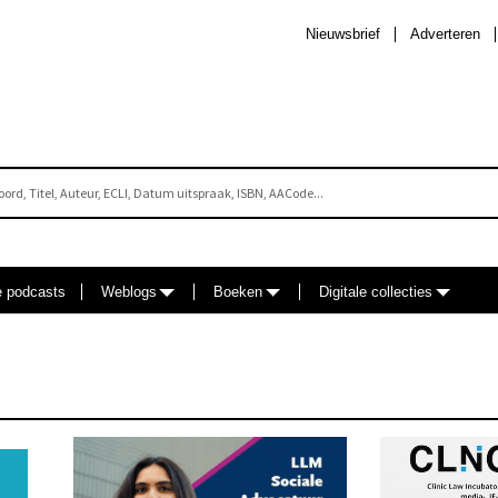
Nieuwsbrief
Adverteren
e podcasts
Weblogs
Boeken
Digitale collecties