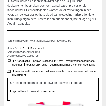
In Katern worden de rechtsontwikkelingen op 34 juridische
deelterreinen besproken door een aantal vaste, professionele
medewerkers. Per rechtsgebied worden de ontwikkelingen in het
voorgaande kwartaal op het gebied van wetgeving, jurisprudentie en
literatuur gesignaleerd. Katern is een driemaandelijkse bijlage bij Ars
Aequi maandblad.
Verschijningsvorm: KwartaalSignaalartikel (download pdf)
Auteur(s):
K.R.S.D. Boele-Woelki
Verschijning: december 1995
Archiefcode: AAK19952705
IPR-codificatie
nieuwe Italiaanse IPR-wet
overdracht economische
eigendom
toepasselijk recht
voornaamswijziging van een vluchteling
Internationaal Europees en buitenlands recht
Internationaal en Europees
privaatrecht
U heeft geen toegang tot de download(s) van dit product.
Login
of bekijk onze
abonnementen