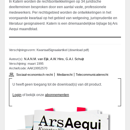
In Katern worden de rechtsontwikkelingen op 34 juridische
deelterreinen besproken door een aantal vaste, professionele
medewerkers. Per rechtsgebied worden de ontwikkelingen in het
voorgaande kwartaal op het gebied van wetgeving, jurisprudentie en
literatuur gesignaleerd. Katern is een driemaandelijkse bijlage bij Ars
Aequi maandblad.
Verschijningsvorm: KwartaalSignaalartikel (download pdf)
Auteur(s):
N.A.N.M. van Eijk
,
A.W. Hins
,
G.A.I. Schuijt
Verschijning: maart 1995
Archiefcode: AAK19952570
Sociaal-economisch recht
Mediarecht
Telecommunicatierecht
U heeft geen toegang tot de download(s) van dit product.
Login
of bekijk onze
abonnementen