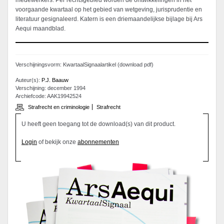
medewerkers. Per rechtsgebied worden de ontwikkelingen in het
voorgaande kwartaal op het gebied van wetgeving, jurisprudentie en
literatuur gesignaleerd. Katern is een driemaandelijkse bijlage bij Ars
Aequi maandblad.
Verschijningsvorm: KwartaalSignaalartikel (download pdf)
Auteur(s):
P.J. Baauw
Verschijning: december 1994
Archiefcode: AAK19942524
Strafrecht en criminologie
Strafrecht
U heeft geen toegang tot de download(s) van dit product.
Login
of bekijk onze
abonnementen