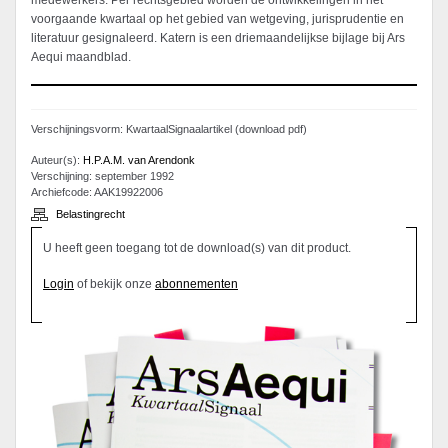
medewerkers. Per rechtsgebied worden de ontwikkelingen in het
voorgaande kwartaal op het gebied van wetgeving, jurisprudentie en
literatuur gesignaleerd. Katern is een driemaandelijkse bijlage bij Ars
Aequi maandblad.
Verschijningsvorm: KwartaalSignaalartikel (download pdf)
Auteur(s):
H.P.A.M. van Arendonk
Verschijning: september 1992
Archiefcode: AAK19922006
Belastingrecht
U heeft geen toegang tot de download(s) van dit product.
Login
of bekijk onze
abonnementen