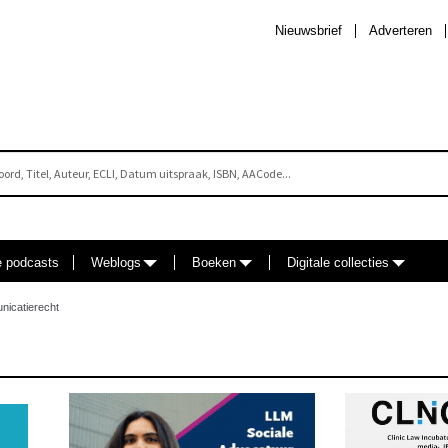
Nieuwsbrief
Adverteren
e podcasts
Weblogs
Boeken
Digitale collecties
nicatierecht