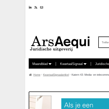
Linkedin
RSS feed
Nieuwsbrief
Zoeken
naar:
Maandblad
KwartaalSignaal
Juridisch
Home
KwartaalSignaalartikel
Katern 43: Media- en telecommu