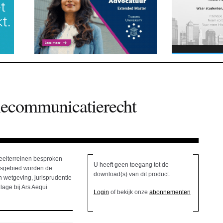
elecommunicatierecht
deelterreinen besproken
U heeft geen toegang tot de
htsgebied worden de
download(s) van dit product.
 wetgeving, jurisprudentie
lage bij Ars Aequi
Login
of bekijk onze
abonnementen