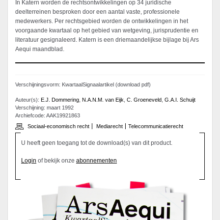
In Katern worden de rechtsontwikkelingen op 34 juridische
deelterreinen besproken door een aantal vaste, professionele
medewerkers. Per rechtsgebied worden de ontwikkelingen in het
voorgaande kwartaal op het gebied van wetgeving, jurisprudentie en
literatuur gesignaleerd. Katern is een driemaandelijkse bijlage bij Ars
Aequi maandblad.
Verschijningsvorm: KwartaalSignaalartikel (download pdf)
Auteur(s):
E.J. Dommering
,
N.A.N.M. van Eijk
,
C. Groeneveld
,
G.A.I. Schuijt
Verschijning: maart 1992
Archiefcode: AAK19921863
Sociaal-economisch recht
Mediarecht
Telecommunicatierecht
U heeft geen toegang tot de download(s) van dit product.
Login
of bekijk onze
abonnementen