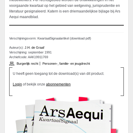
medewerkers. Per rechtsgebied worden de ontwikkelingen in het
voorgaande kwartaal op het gebied van wetgeving, jurisprudentie en
literatuur gesignaleerd. Katern is een driemaandelijkse bijlage bij Ars
Aequi maandblad.
Verschijningsvorm: KwartaalSignaalartikel (download pdf)
Auteur(s):
J.H. de Graaf
Verschijning: september 1991
Archiefcode: AAK19911769
Burgerlijk recht
Personen-, familie- en jeugdrecht
U heeft geen toegang tot de download(s) van dit product.
Login
of bekijk onze
abonnementen