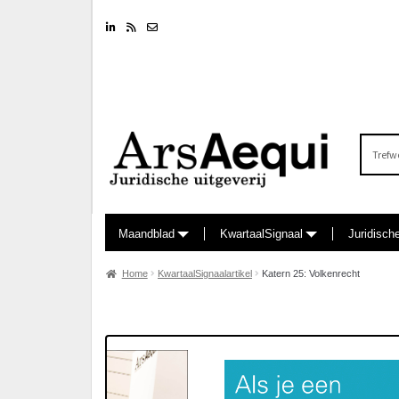
Linkedin
RSS feed
Nieuwsbrief
Zoeken
naar:
Maandblad
KwartaalSignaal
Juridisch
Home
KwartaalSignaalartikel
Katern 25: Volkenrecht