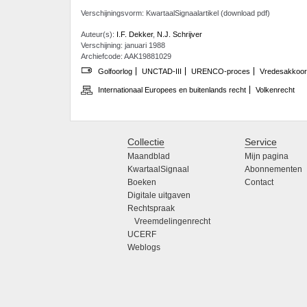
Verschijningsvorm: KwartaalSignaalartikel (download pdf)
Auteur(s):
I.F. Dekker
,
N.J. Schrijver
Verschijning: januari 1988
Archiefcode: AAK19881029
Golfoorlog
UNCTAD-III
URENCO-proces
Vredesakkoor
Internationaal Europees en buitenlands recht
Volkenrecht
Collectie
Service
Maandblad
Mijn pagina
KwartaalSignaal
Abonnementen
Boeken
Contact
Digitale uitgaven
Rechtspraak
Vreemdelingenrecht
UCERF
Weblogs