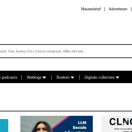
Nieuwsbrief
Adverteren
e podcasts
Weblogs
Boeken
Digitale collecties