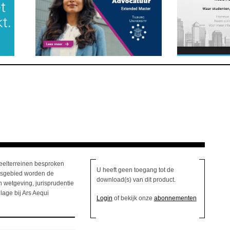
deelterreinen besproken
U heeft geen toegang tot de
htsgebied worden de
download(s) van dit product.
 wetgeving, jurisprudentie
lage bij Ars Aequi
Login
of bekijk onze
abonnementen