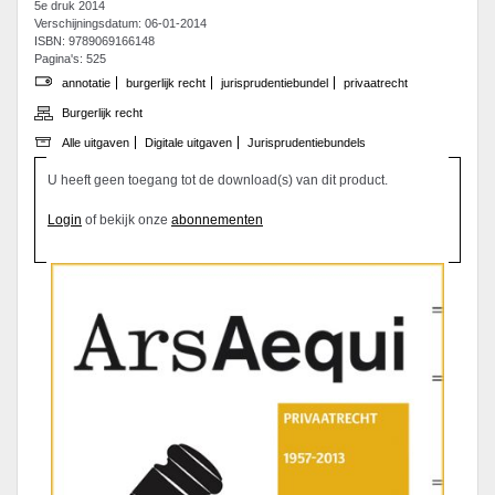
5e druk 2014
Verschijningsdatum: 06-01-2014
ISBN: 9789069166148
Pagina's: 525
annotatie
burgerlijk recht
jurisprudentiebundel
privaatrecht
Burgerlijk recht
Alle uitgaven
Digitale uitgaven
Jurisprudentiebundels
U heeft geen toegang tot de download(s) van dit product.
Login
of bekijk onze
abonnementen