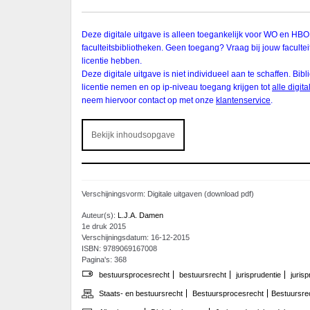
Deze digitale uitgave is alleen toegankelijk voor WO en HBO
faculteitsbibliotheken. Geen toegang? Vraag bij jouw faculteit
licentie hebben.
Deze digitale uitgave is niet individueel aan te schaffen. Bi
licentie nemen en op ip-niveau toegang krijgen tot
alle digit
neem hiervoor contact op met onze
klantenservice
.
Bekijk inhoudsopgave
Verschijningsvorm: Digitale uitgaven (download pdf)
Auteur(s):
L.J.A. Damen
1e druk 2015
Verschijningsdatum: 16-12-2015
ISBN: 9789069167008
Pagina's: 368
bestuursprocesrecht
bestuursrecht
jurisprudentie
juris
Staats- en bestuursrecht
Bestuursprocesrecht
Bestuursre