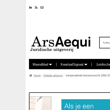
Linkedin
RSS feed
Nieuwsbrief
Zoeken
naar:
Maandblad
KwartaalSignaal
Juridisch
Home
Digitale uitgaven
Jurisprudentie bestuursrecht 1992-20