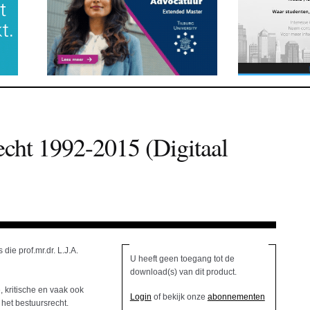
echt 1992-2015 (Digitaal
die prof.mr.dr. L.J.A.
U heeft geen toegang tot de
download(s) van dit product.
 kritische en vaak ook
Login
of bekijk onze
abonnementen
het bestuursrecht.