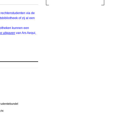
 rechtenstudenten via de
sbibliotheek of zij al een
bliotheken kunnen een
ale uitgaven
van Ars Aequi,
prudentiebundel
cht