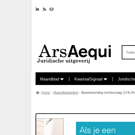
Linkedin
RSS feed
Nieuwsbrief
Zoeken
naar:
Maandblad
KwartaalSignaal
Juridisch
Home
Maandbladartikel
Beantwoording rechtsvraag (174) R