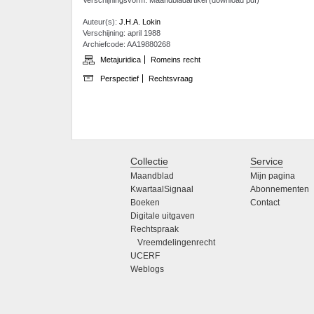
Auteur(s):
J.H.A. Lokin
Verschijning: april 1988
Archiefcode: AA19880268
Metajuridica
Romeins recht
Perspectief
Rechtsvraag
Collectie
Service
Maandblad
Mijn pagina
KwartaalSignaal
Abonnementen
Boeken
Contact
Digitale uitgaven
Rechtspraak
Vreemdelingenrecht
UCERF
Weblogs