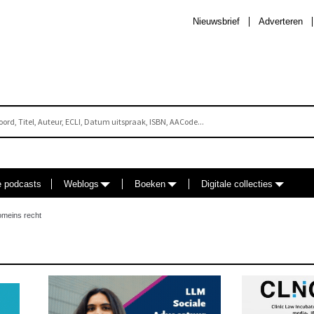
Nieuwsbrief
Adverteren
e podcasts
Weblogs
Boeken
Digitale collecties
omeins recht