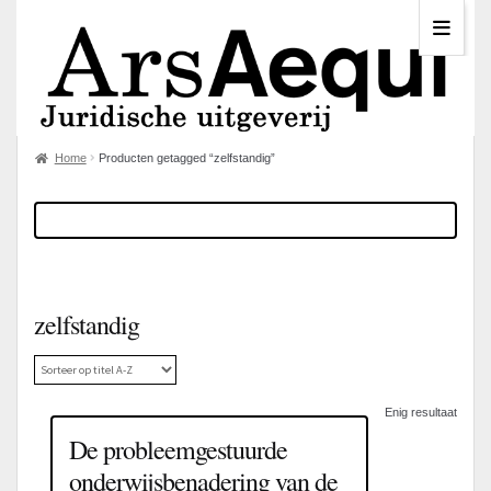
Home
Producten getagged “zelfstandig”
zelfstandig
Enig resultaat
De probleemgestuurde
onderwijsbenadering van de