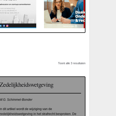
Toont alle 3 resultaten
Zedelijkheidswetgeving
W.G. Schimmel-Bonder
In dit artikel wordt de wijziging van de
zedelijkheidswetgeving in het strafrecht besproken. De