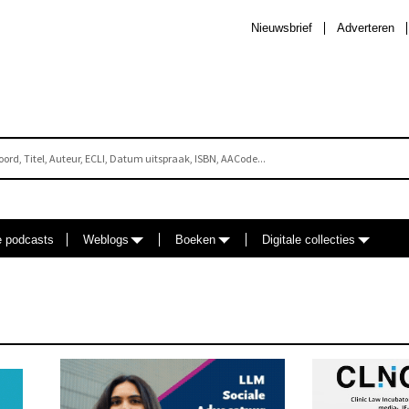
Nieuwsbrief
Adverteren
e podcasts
Weblogs
Boeken
Digitale collecties