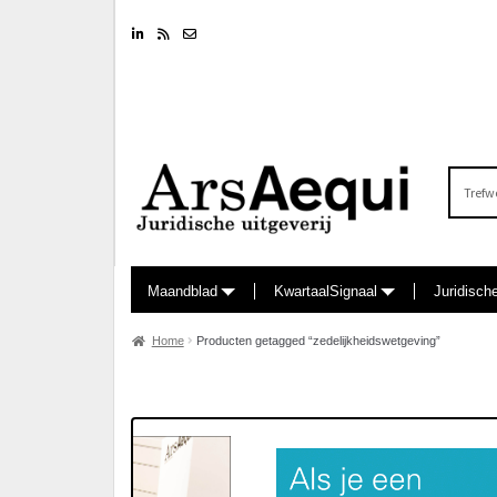
Linkedin
RSS feed
Nieuwsbrief
Zoeken
naar:
Maandblad
KwartaalSignaal
Juridisch
Home
Producten getagged “zedelijkheidswetgeving”