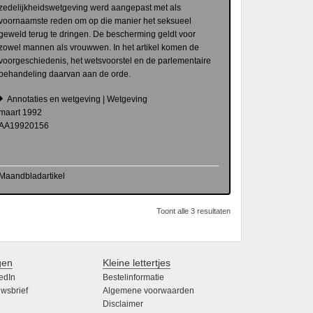
zedelijkheidswetgeving werd aangepast met als
voornaamste reden om op die manier het seksueel
geweld terug te dringen. De bescherming geldt voor
zowel mannen als vrouwwen. In het artikel komen de
voorgeschiedenis, het wetsvoorstel en de parlementaire
behandeling daarvan aan de orde.
Annotaties en wetgeving | Wetgeving
maart 1992
AA19920156
Maandbladartikel
Toont alle 3 resultaten
gen
Kleine lettertjes
edIn
Bestelinformatie
wsbrief
Algemene voorwaarden
Disclaimer