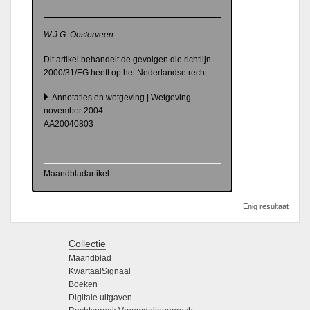
W.J.G. Oosterveen
Dit artikel behandelt de gevolgen die richtlijn
2000/31/EG heeft op het Nederlandse recht.
Annotaties en wetgeving | Wetgeving
november 2004
AA20040803
Maandbladartikel
Enig resultaat
Collectie
Maandblad
KwartaalSignaal
Boeken
Digitale uitgaven