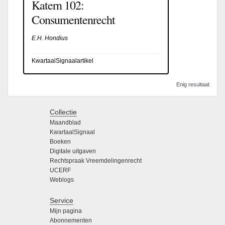
Katern 102:
Consumentenrecht
E.H. Hondius
KwartaalSignaalartikel
Enig resultaat
Collectie
Maandblad
KwartaalSignaal
Boeken
Digitale uitgaven
Rechtspraak Vreemdelingenrecht
UCERF
Weblogs
Service
Mijn pagina
Abonnementen