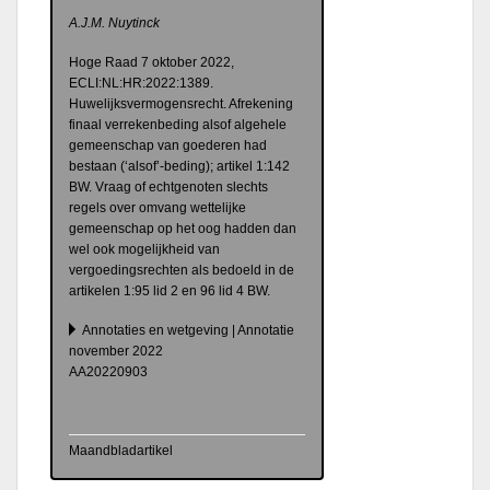
A.J.M. Nuytinck
Hoge Raad 7 oktober 2022,
ECLI:NL:HR:2022:1389.
Huwelijksvermogensrecht. Afrekening
finaal verrekenbeding alsof algehele
gemeenschap van goederen had
bestaan (‘alsof’-beding); artikel 1:142
BW. Vraag of echtgenoten slechts
regels over omvang wettelijke
gemeenschap op het oog hadden dan
wel ook mogelijkheid van
vergoedingsrechten als bedoeld in de
artikelen 1:95 lid 2 en 96 lid 4 BW.
Annotaties en wetgeving | Annotatie
november 2022
AA20220903
Maandbladartikel