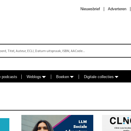
Nieuwsbrief
Adverteren
e podcasts
Weblogs
Boeken
Digitale collecties