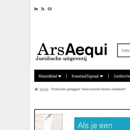
Linkedin
RSS feed
Nieuwsbrief
Zoeken
naar:
Maandblad
KwartaalSignaal
Juridisch
Home
Producten getagged “wetsvoorstel nieuwe mediawet”