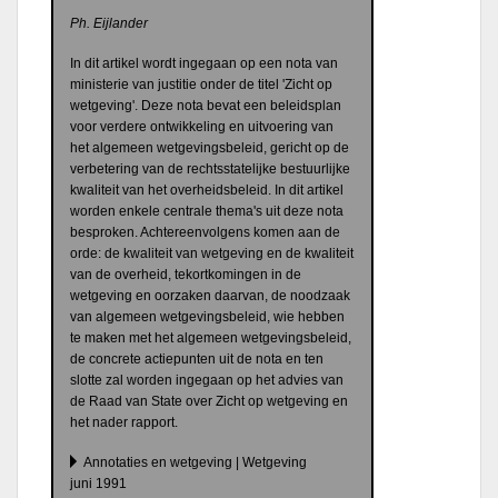
Ph. Eijlander
In dit artikel wordt ingegaan op een nota van
ministerie van justitie onder de titel 'Zicht op
wetgeving'. Deze nota bevat een beleidsplan
voor verdere ontwikkeling en uitvoering van
het algemeen wetgevingsbeleid, gericht op de
verbetering van de rechtsstatelijke bestuurlijke
kwaliteit van het overheidsbeleid. In dit artikel
worden enkele centrale thema's uit deze nota
besproken. Achtereenvolgens komen aan de
orde: de kwaliteit van wetgeving en de kwaliteit
van de overheid, tekortkomingen in de
wetgeving en oorzaken daarvan, de noodzaak
van algemeen wetgevingsbeleid, wie hebben
te maken met het algemeen wetgevingsbeleid,
de concrete actiepunten uit de nota en ten
slotte zal worden ingegaan op het advies van
de Raad van State over Zicht op wetgeving en
het nader rapport.
Annotaties en wetgeving | Wetgeving
juni 1991