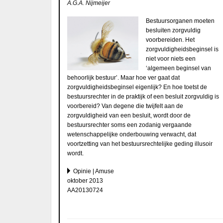
A.G.A. Nijmeijer
Bestuursorganen moeten
besluiten zorgvuldig
voorbereiden. Het
zorgvuldigheidsbeginsel is
niet voor niets een
‘algemeen beginsel van
behoorlijk bestuur’. Maar hoe ver gaat dat
zorgvuldigheidsbeginsel eigenlijk? En hoe toetst de
bestuursrechter in de praktijk of een besluit zorgvuldig is
voorbereid? Van degene die twijfelt aan de
zorgvuldigheid van een besluit, wordt door de
bestuursrechter soms een zodanig vergaande
wetenschappelijke onderbouwing verwacht, dat
voortzetting van het bestuursrechtelijke geding illusoir
wordt.
Opinie | Amuse
oktober 2013
AA20130724