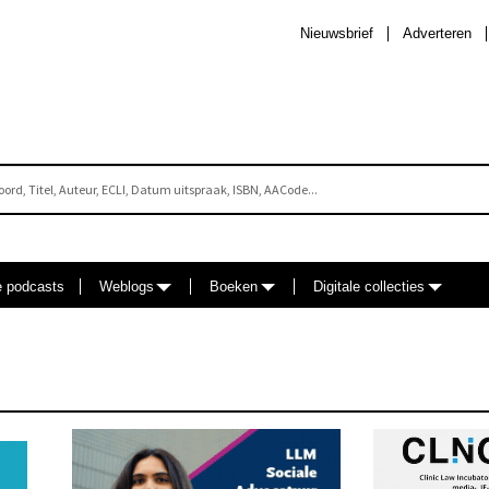
Nieuwsbrief
Adverteren
e podcasts
Weblogs
Boeken
Digitale collecties