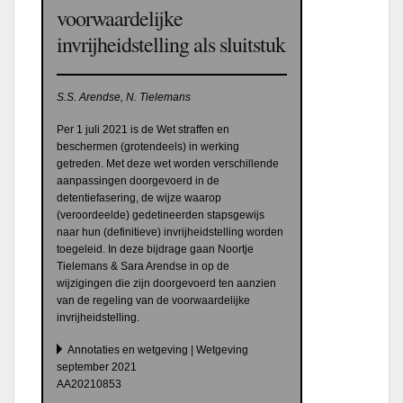
voorwaardelijke
invrijheidstelling als sluitstuk
S.S. Arendse, N. Tielemans
Per 1 juli 2021 is de Wet straffen en
beschermen (grotendeels) in werking
getreden. Met deze wet worden verschillende
aanpassingen doorgevoerd in de
detentiefasering, de wijze waarop
(veroordeelde) gedetineerden stapsgewijs
naar hun (definitieve) invrijheidstelling worden
toegeleid. In deze bijdrage gaan Noortje
Tielemans & Sara Arendse in op de
wijzigingen die zijn doorgevoerd ten aanzien
van de regeling van de voorwaardelijke
invrijheidstelling.
Annotaties en wetgeving | Wetgeving
september 2021
AA20210853