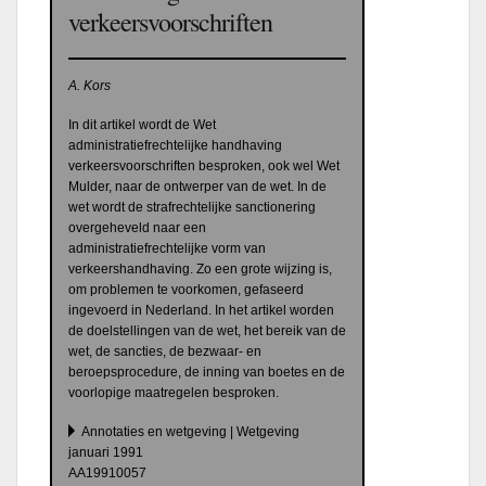
verkeersvoorschriften
A. Kors
In dit artikel wordt de Wet
administratiefrechtelijke handhaving
verkeersvoorschriften besproken, ook wel Wet
Mulder, naar de ontwerper van de wet. In de
wet wordt de strafrechtelijke sanctionering
overgeheveld naar een
administratiefrechtelijke vorm van
verkeershandhaving. Zo een grote wijzing is,
om problemen te voorkomen, gefaseerd
ingevoerd in Nederland. In het artikel worden
de doelstellingen van de wet, het bereik van de
wet, de sancties, de bezwaar- en
beroepsprocedure, de inning van boetes en de
voorlopige maatregelen besproken.
Annotaties en wetgeving | Wetgeving
januari 1991
AA19910057