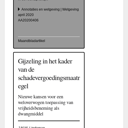
Annotaties en wetgeving | Wetgeving
april 2020
AA20200406
Maandbladartikel
Gijzeling in het kader
van de
schadevergoedingsmaatr
egel
Nieuwe kansen voor een
weloverwogen toepassing van
vrijheidsbeneming als
dwangmiddel
J.M.W. Lindeman