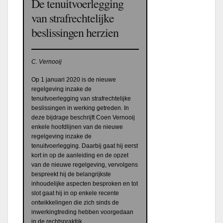
De tenuitvoerlegging
van strafrechtelijke
beslissingen herzien
C. Vernooij
Op 1 januari 2020 is de nieuwe
regelgeving inzake de
tenuitvoerlegging van strafrechtelijke
beslissingen in werking getreden. In
deze bijdrage beschrijft Coen Vernooij
enkele hoofdlijnen van de nieuwe
regelgeving inzake de
tenuitvoerlegging. Daarbij gaat hij eerst
kort in op de aanleiding en de opzet
van de nieuwe regelgeving, vervolgens
bespreekt hij de belangrijkste
inhoudelijke aspecten besproken en tot
slot gaat hij in op enkele recente
ontwikkelingen die zich sinds de
inwerkingtreding hebben voorgedaan
in de rechtspraktijk.