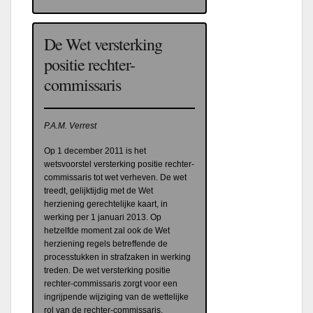
De Wet versterking
positie rechter-
commissaris
P.A.M. Verrest
Op 1 december 2011 is het
wetsvoorstel versterking positie rechter-
commissaris tot wet verheven. De wet
treedt, gelijktijdig met de Wet
herziening gerechtelijke kaart, in
werking per 1 januari 2013. Op
hetzelfde moment zal ook de Wet
herziening regels betreffende de
processtukken in strafzaken in werking
treden. De wet versterking positie
rechter-commissaris zorgt voor een
ingrijpende wijziging van de wettelijke
rol van de rechter-commissaris.