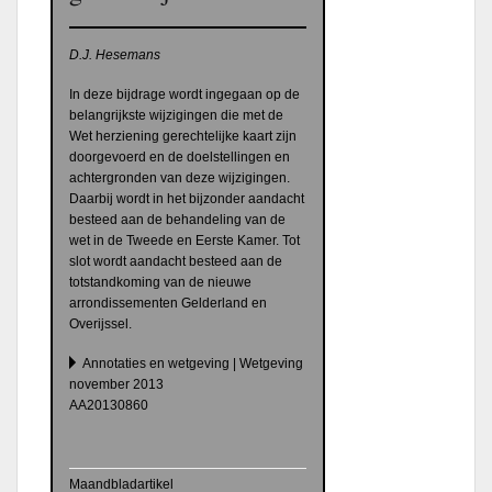
D.J. Hesemans
In deze bijdrage wordt ingegaan op de
belangrijkste wijzigingen die met de
Wet herziening gerechtelijke kaart zijn
doorgevoerd en de doelstellingen en
achtergronden van deze wijzigingen.
Daarbij wordt in het bijzonder aandacht
besteed aan de behandeling van de
wet in de Tweede en Eerste Kamer. Tot
slot wordt aandacht besteed aan de
totstandkoming van de nieuwe
arrondissementen Gelderland en
Overijssel.
Annotaties en wetgeving | Wetgeving
november 2013
AA20130860
Maandbladartikel