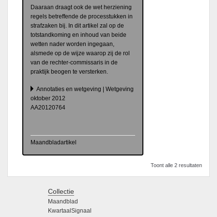
Daaraan draagt ook de wet herziening
regels betreffende de processtukken in
strafzaken bij. In dit artikel zal op de
totstandkoming en inhoud van beide
wetten nader worden ingegaan,
alsmede op de wijze waarop zij de rol
van de rechter-commissaris in de
praktijk beogen te versterken.
Annotaties en wetgeving | Wetgeving
oktober 2012
AA20120764
Maandbladartikel
Toont alle 2 resultaten
Collectie
Maandblad
KwartaalSignaal