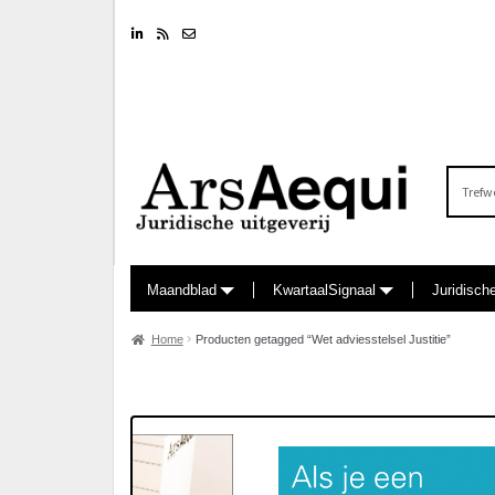
Linkedin
RSS feed
Nieuwsbrief
Zoeken
naar:
Maandblad
KwartaalSignaal
Juridisch
Home
Producten getagged “Wet adviesstelsel Justitie”