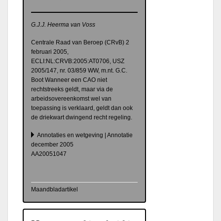
G.J.J. Heerma van Voss
Centrale Raad van Beroep (CRvB) 2
februari 2005,
ECLI:NL:CRVB:2005:AT0706, USZ
2005/147, nr. 03/859 WW, m.nt. G.C.
Boot Wanneer een CAO niet
rechtstreeks geldt, maar via de
arbeidsovereenkomst wel van
toepassing is verklaard, geldt dan ook
de driekwart dwingend recht regeling.
Annotaties en wetgeving | Annotatie
december 2005
AA20051047
Maandbladartikel